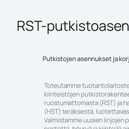
RST-putkistoase
Putkistojen asennukset ja kor
Toteutamme tuotantolaitoste
kiinteistöjen putkistorakente
ruostumattomasta (RST) ja h
(HST) teräksestä, luotettavasti
Valmistamme uusien linjojen p
nestettä, höyryä ja kiinteää a