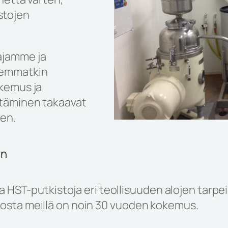
stojen
ajamme ja
remmatkin
okemus ja
itäminen takaavat
sen.
in
HST-putkistoja eri teollisuuden alojen tarpei
, josta meillä on noin 30 vuoden kokemus.