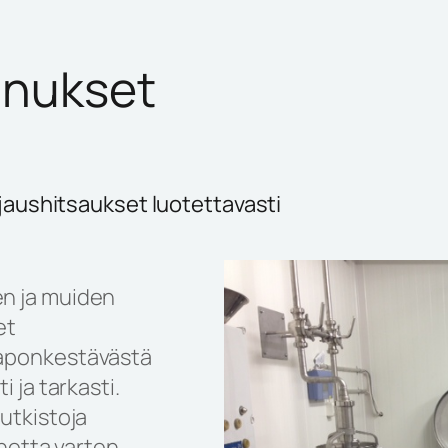
nnukset
jaushitsaukset luotettavasti
n ja muiden
et
aponkestävästä
 ja tarkasti.
utkistoja
inetta varten,