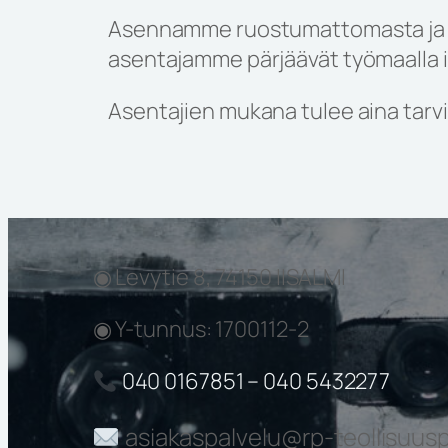
Asennamme ruostumattomasta ja h
asentajamme pärjäävät työmaalla i
Asentajien mukana tulee aina tarv
◉ Levytie 8, 74150 IISALMI
◉ Y-tunnus: 1700112-2
040 0167851 – 040 5432277
asiakaspalvelu@rp-teollisuuspa