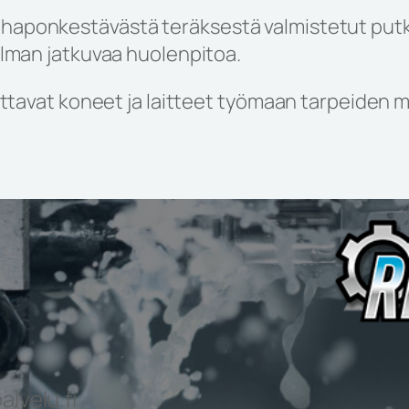
aponkestävästä teräksestä valmistetut putk
lman jatkuvaa huolenpitoa.
ittavat koneet ja laitteet työmaan tarpeiden 
lvelu.fi