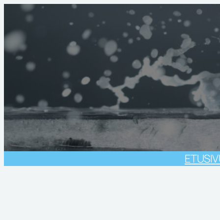
Siirry
sisältöön
ETUSI