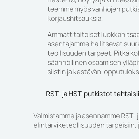
teemme myös vanhojen putki
korjaushitsauksia.
Ammattitaitoiset luokkahitsa
asentajamme hallitsevat suu
teollisuuden tarpeet. Pitkä k
säännöllinen osaamisen ylläp
siistin ja kestävän lopputulok
RST- ja HST-putkistot tehtaisi
Valmistamme ja asennamme RST- ja 
elintarviketeollisuuden tarpeisiin